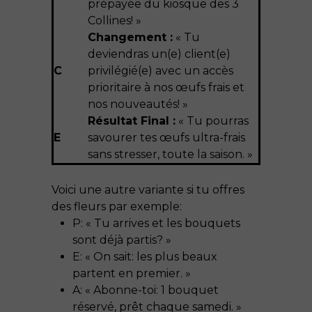
prépayée du kiosque des 3
Collines! »
Changement :
« Tu
deviendras un(e) client(e)
C
privilégié(e) avec un accès
prioritaire à nos œufs frais et
nos nouveautés! »
Résultat Final :
« Tu pourras
E
savourer tes œufs ultra-frais
sans stresser, toute la saison. »
Voici une autre variante si tu offres
des fleurs par exemple:
P: « Tu arrives et les bouquets
sont déjà partis? »
E: « On sait: les plus beaux
partent en premier. »
A: « Abonne-toi: 1 bouquet
réservé, prêt chaque samedi. »