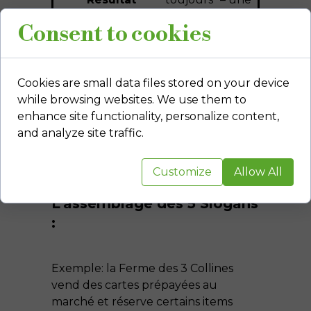
E
Final (End
vie sans le
Consent to cookies
Result)
problème initial.
Exemple : « Tu
feras ton
Cookies are small data files stored on your device
marché en 5
while browsing websites. We use them to
minutes, avec
enhance site functionality, personalize content,
les plus belles
and analyze site traffic.
récoltes — sans
stress. »
Customize
Allow All
L'assemblage des 5 Slogans
:
Exemple: la Ferme des 3 Collines
vend des cartes prépayées au
marché et réserve certains items