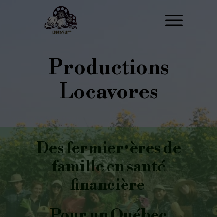
Productions
Locavores
Des fermier•ères de
famille en santé
financière
Pour un Québec