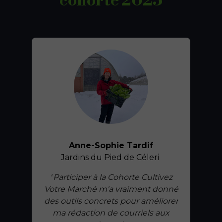
cohorte 2025
cultures
ITA St-Hyacinthe, 2019
« J'ai apprécié grandement la
pertinence de ce formateur: il
n'hésite pas à nous mettre face à la
réalité du métier sans nous
Anne-Sophie Tardif
décourager. Sa méthode de
Jardins du Pied de Céleri
planification par étapes est très
claire. »
"
Participer à la Cohorte Cultivez
Votre Marché m'a vraiment donné
des outils concrets pour améliorer
ma rédaction de courriels aux