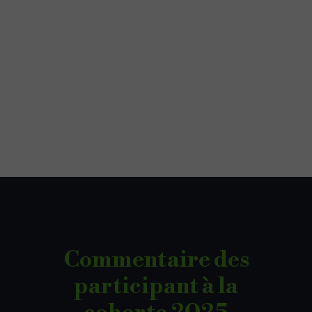
Commentaires
provenant
de sondages au sujet
Commentaire des
de mon cours de
participant à la
planification des