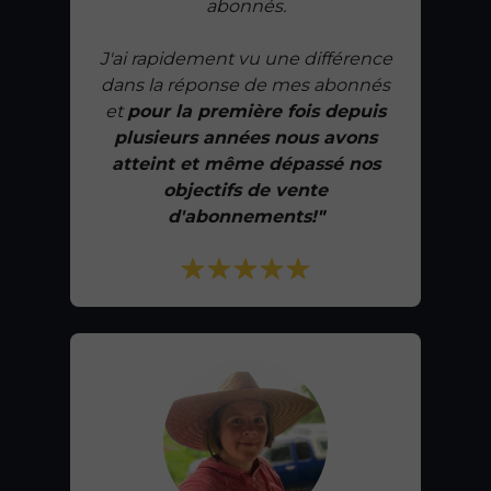
abonnés.
CFA Montérégie 2018
J'ai rapidement vu une différence
dans la réponse de mes abonnés
« Je me sens mieux outillée pour
et
pour la première fois depuis
débuter mon projet.»
plusieurs années nous avons
atteint et même dépassé nos
objectifs de vente
d'abonnements!
"
CFA Montérégie 2019
« Donne des outils concrets pour
mettre en place les principes
présentés.»