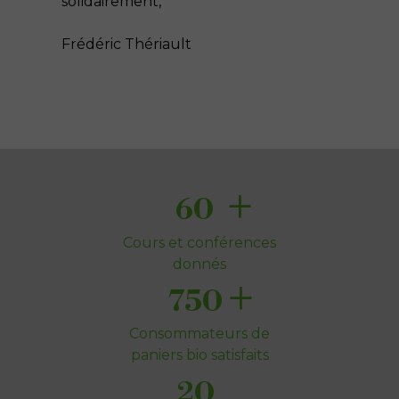
solidairement,
Frédéric Thériault
+
60
Cours et conférences
donnés
+
750
Consommateurs de
paniers bio satisfaits
20