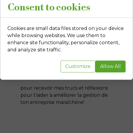
Consent to cookies
Cookies are small data files stored on your device
while browsing websites. We use them to
enhance site functionality, personalize content,
and analyze site traffic.
Inscris-toi à mon
Customize
Allow All
infolettre!
pour recevoir mes trucs et réflexions
pour t'aider à améliorer la gestion de
ton entreprise maraîchère!